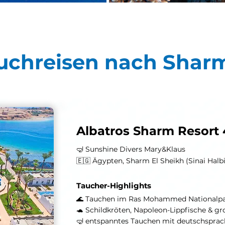
uchreisen nach Sharm
Albatros Sharm Resort
🤿 Sunshine Divers Mary&Klaus
🇪🇬 Ägypten, Sharm El Sheikh (Sinai Halbi
Taucher-Highlights
🌊 Tauchen im Ras Mohammed Nationalpar
🐢 Schildkröten, Napoleon-Lippfische & 
🤿 entspanntes Tauchen mit deutschsprac