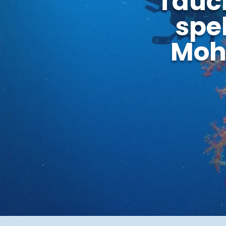
Tauch
spe
Moh