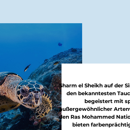
Sharm el Sheikh auf der Si
den bekanntesten Tauc
begeistert mit s
außergewöhnlicher Artenv
den Ras Mohammed Nation
bieten farbenprächti