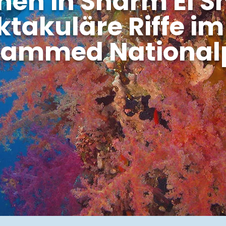
en in Sharm El S
ktakuläre Riffe im
ammed National