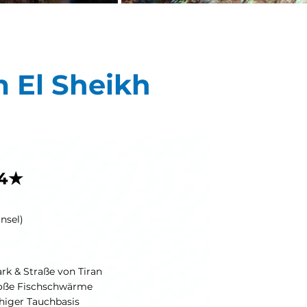
 El Sheikh
 4★
nsel)
k & Straße von Tiran
große Fischschwärme
higer Tauchbasis