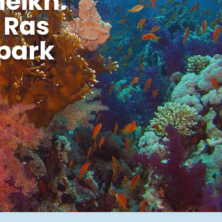
heikh:
 Ras
park