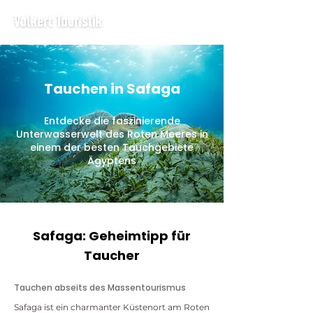
Tauchen in Safaga
Entdecke die faszinierende
Unterwasserwelt des Roten Meeres in
einem der besten Tauchgebiete
Ägyptens
Safaga: Geheimtipp für
Taucher
Tauchen abseits des Massentourismus
Safaga ist ein charmanter Küstenort am Roten