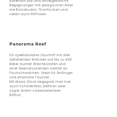
Adrenalin pur und unvergessliche
Begegnungen mit pelagischen Arten
wie Barrakudas, Thunfischen und
selten auch Riffhaien.
Panorama Reef
Ein spektakuläres Saumriff mit steil
abfallenden Wänden auf bis zu 400
Meter, bunten Weichkorallen und
einer beeindruckenden Vielfalt an
Fischschwärmen. Ideal für Anfänger
und erfahrene Taucher.
​Mit etwas Glück begegnet man hier
auch Schildkröten, Delfinen oder
sogar einem vorbeiziehenden
Riffhai.