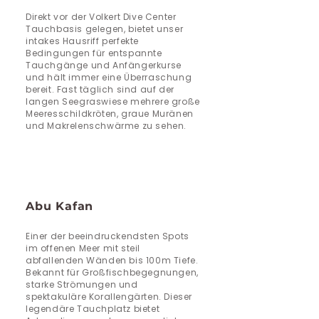
Direkt vor der Volkert Dive Center
Tauchbasis gelegen, bietet unser
intakes Hausriff perfekte
Bedingungen für entspannte
Tauchgänge und Anfängerkurse
und hält immer eine Überraschung
bereit. Fast täglich sind auf der
langen Seegraswiese mehrere große
Meeresschildkröten, graue Muränen
und Makrelenschwärme zu sehen.
Abu Kafan
Einer der beeindruckendsten Spots
im offenen Meer mit steil
abfallenden Wänden bis 100m Tiefe.
Bekannt für Großfischbegegnungen,
starke Strömungen und
spektakuläre Korallengärten. ​Dieser
legendäre Tauchplatz bietet