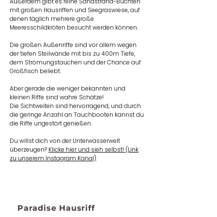
Außerdem gibt es feine Sandstrand-Buchten
mit großen Hausriffen und Seegraswiese, auf
denen täglich mehrere große
Meeresschildkröten besucht werden können.
Die großen Außenriffe sind vor allem wegen
der tiefen Steilwände mit bis zu 400m Tiefe,
dem Strömungstauchen und der Chance auf
Großfisch beliebt.
Aber gerade die weniger bekannten und
kleinen Riffe sind wahre Schätze!
Die Sichtweiten sind hervorragend, und durch
die geringe Anzahl an Tauchbooten kannst du
die Riffe ungestört genießen.​​
Du willst dich von der Unterwasserwelt
überzeugen?
Klicke hier und sieh selbst! (Link
zu unserem Instagram Kanal)
Paradise Hausriff