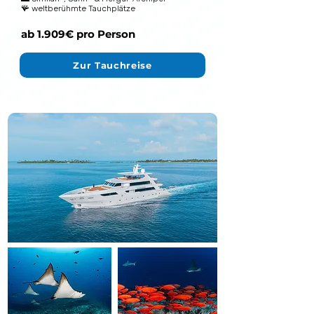
🪸 weltberühmte Tauchplätze
ab 1.909€ pro Person
Zur Tauchreise