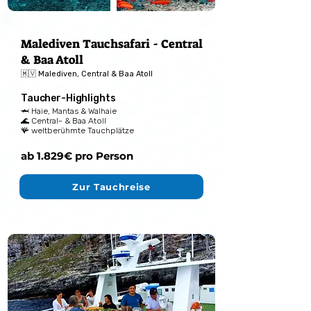
Malediven Tauchsafari - Central
& Baa Atoll
🇲🇻 Malediven, Central & Baa Atoll
Taucher-Highlights
🦈 Haie, Mantas & Walhaie
🌊 Central- & Baa Atoll
🪸 weltberühmte Tauchplätze
ab 1.829€ pro Person
Zur Tauchreise