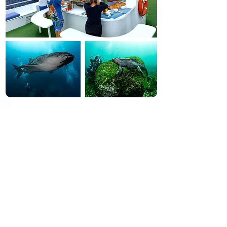
Galapagos Tauchsafari
🇪🇨 Ecuador, Galapagos
Taucher-Highlights
🦈 Hammerhai-Schulen & Galapagoshaie
🦭 Iguanas, Seelöwen, Mantas & Delfine
🌋 Legendäre Tauchplätze rund um Darwin &
Wolf
ab 6.269€ pro Person
Zur Tauchreise