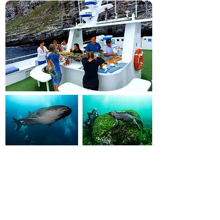
Galapagos Tauchsafari
🇪🇨 Ecuador, Galapagos
Taucher-Highlights
🦈 Hammerhai-Schulen & Galapagoshaie
🦭 Iguanas, Seelöwen, Mantas & Delfine