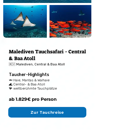
Malediven Tauchsafari - Central
& Baa Atoll
🇲🇻 Malediven, Central & Baa Atoll
Taucher-Highlights
🦈 Haie, Mantas & Walhaie
🌊 Central- & Baa Atoll
🪸 weltberühmte Tauchplätze
ab 1.829€ pro Person
Zur Tauchreise