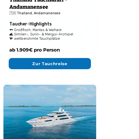
Andamanensee
🇹🇭 Thailand, Andamanensee
Taucher-Highlights
🦈 Großfisch, Mantas & Walhaie
🌊 Similan-, Surin- & Mergui-Archipel
🪸 weltberühmte Tauchplätze
ab 1.909€ pro Person
Zur Tauchreise