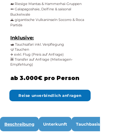
🐋 Riesige Mantas & Hammerhai-Gruppen
🦈 Galapagoshaie, Delfine & saisonal
Buckelwale
🌋 gigantische Vulkaninseln Socorro & Roca
Partida
Inklusive:
🛥️ Tauchsafari inkl. Verpflegung
🤿 Tauchen
✈️ exkl. Flug (Preis auf Anfrage)
🚕 Transfer auf Anfrage (Mietwagen-
Empfehlung)
ab 3.000€ pro Person
Reise unverbindlich anfragen
Beschreibung
Unterkunft
Tauchbasis