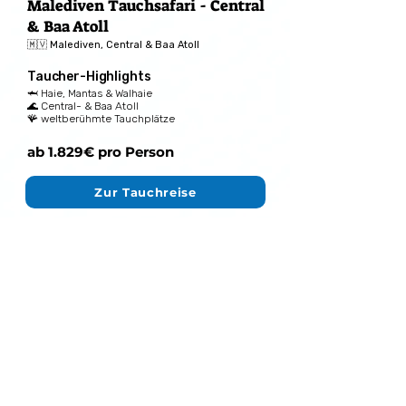
Malediven Tauchsafari - Central
& Baa Atoll
🇲🇻 Malediven, Central & Baa Atoll
Taucher-Highlights
🦈 Haie, Mantas & Walhaie
🌊 Central- & Baa Atoll
🪸 weltberühmte Tauchplätze
ab 1.829€ pro Person
Zur Tauchreise