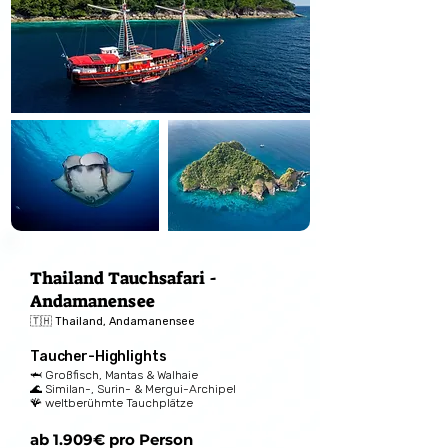
Thailand Tauchsafari -
Andamanensee
🇹🇭 Thailand, Andamanensee
Taucher-Highlights
🦈 Großfisch, Mantas & Walhaie
🌊 Similan-, Surin- & Mergui-Archipel
🪸 weltberühmte Tauchplätze
ab 1.909€ pro Person