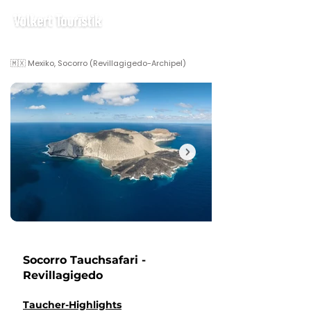
🇲🇽 Mexiko, Socorro (Revillagigedo-Archipel)
Socorro Tauchsafari -
Revillagigedo
Taucher-Highlights