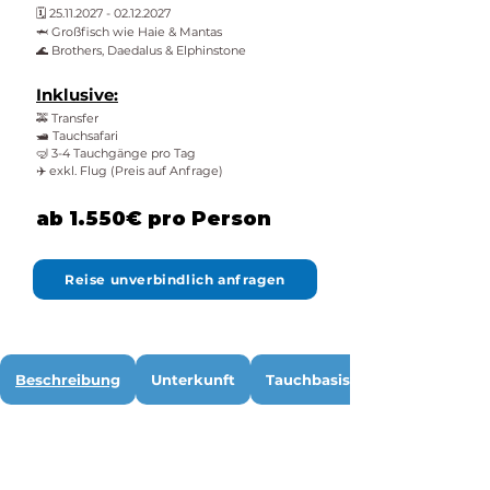
🗓️
25.11.2027 - 02.12.2027
🦈 Großfisch wie Haie & Mantas
🌊 Brothers, Daedalus & Elphinstone
Inklusive:
🚕 Transfer
🛥️ Tauchsafari
🤿 3-4 Tauchgänge pro Tag
✈️ exkl. Flug (Preis auf Anfrage)
ab 1.550€ pro Person
Reise unverbindlich anfragen
Beschreibung
Unterkunft
Tauchbasis