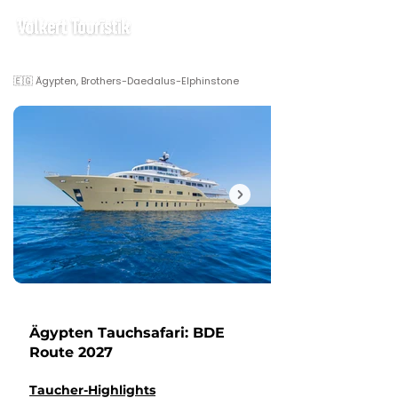
🇪🇬 Ägypten, Brothers-Daedalus-Elphinstone
Ägypten Tauchsafari: BDE
Route 2027
Taucher-Highlights