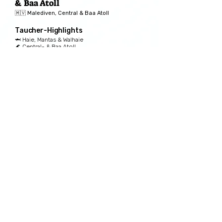
& Baa Atoll
🇲🇻 Malediven, Central & Baa Atoll
Taucher-Highlights
🦈 Haie, Mantas & Walhaie
🌊 Central- & Baa Atoll
🪸 weltberühmte Tauchplätze
ab 1.829€ pro Person
Zur Tauchreise