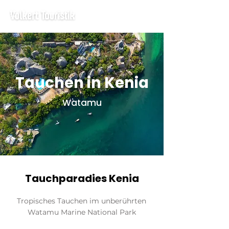
Tauchen in Kenia
Watamu
Tauchparadies Kenia
Tropisches Tauchen im unberührten
Watamu Marine National Park