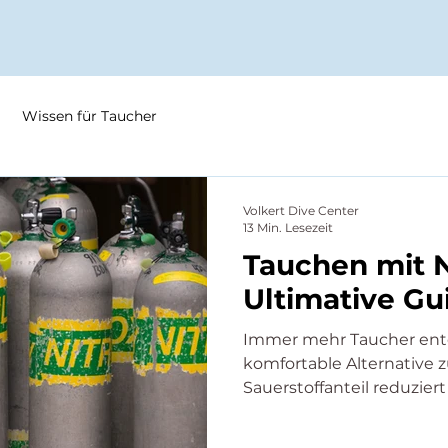
Wissen für Taucher
Volkert Dive Center
13 Min. Lesezeit
Tauchen mit N
Ultimative Gu
Immer mehr Taucher entd
komfortable Alternative 
Sauerstoffanteil reduzier
Körper – das bedeutet län
Oberflächenpausen und 