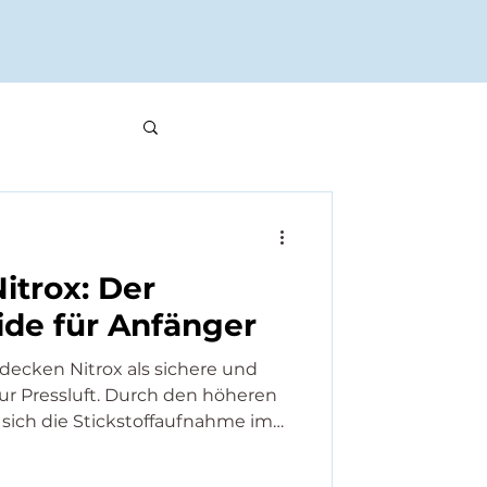
itrox: Der
ide für Anfänger
ecken Nitrox als sichere und
zur Pressluft. Durch den höheren
t sich die Stickstoffaufnahme im
gere Nullzeiten, kürzere
oft weniger Müdigkeit nach dem