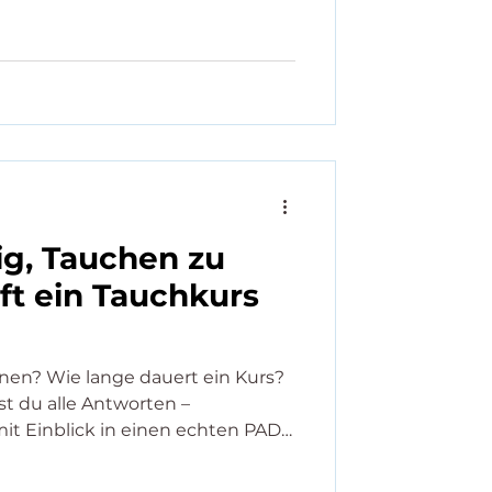
lanung entscheidend, um die
OD) einzuhalten und Risiken wie
ermeiden. Ein spezieller
ig, Tauchen zu
uft ein Tauchkurs
rnen? Wie lange dauert ein Kurs?
st du alle Antworten –
mit Einblick in einen echten PADI