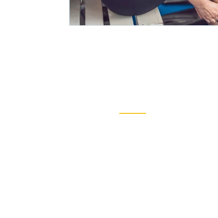
Volkert Touristik
Dein Spezialist für
außergewöhnliche Tauchrei
weltweit. Entdecke mit uns d
faszinierenden Unterwasser
dieser Erde.
Destinationen