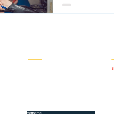
Newsletter
Abonniere unseren Newsletter für
S
sen
exklusive Angebote und Tauch-
S
ie
News.
D
welten
T
Ü
F
K
Vorname