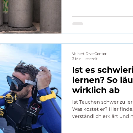
Tauchgang. Ob EAN32 oder EAN36 – beim Tauchen mit
Nitrox ist die richtige P
maximale Einsatztiefe (M
Sauerstoffvergiftung zu v
Volkert Dive Center
3 Min. Lesezeit
Ist es schwier
lernen? So lä
wirklich ab
Ist Tauchen schwer zu le
Was kostet er? Hier finde
verständlich erklärt und 
oder SSI Tauchkurs.