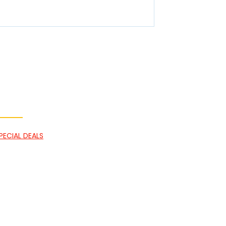
Menü - Schnelllinks
PECIAL DEALS
tart
estinationen
auchreisen
ber Uns
AQ
ontakt