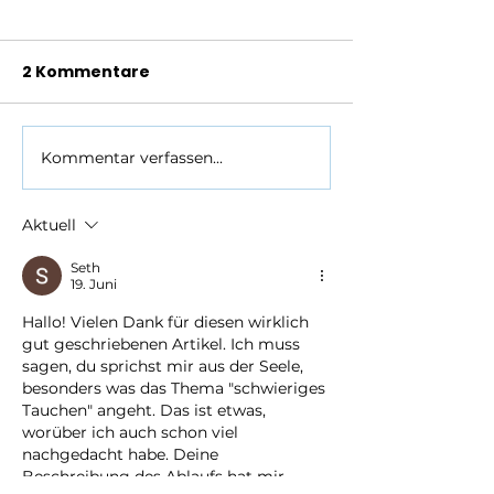
2 Kommentare
Kommentar verfassen...
Wie tief darf man als
Tauchen für K
Anfänger tauchen?
Ab welchem A
Alle wichtigen Infos
Kinder sicher
Aktuell
zur Tauchtiefe
abtauchen k
Seth
19. Juni
Hallo! Vielen Dank für diesen wirklich 
gut geschriebenen Artikel. Ich muss 
sagen, du sprichst mir aus der Seele, 
besonders was das Thema "schwieriges 
Tauchen" angeht. Das ist etwas, 
worüber ich auch schon viel 
nachgedacht habe. Deine 
Beschreibung des Ablaufs hat mir 