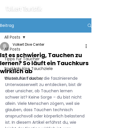
Beitrag
All Posts
Volkert Dive Center
All Posts
Ist es schwierig, Tauchen zu
Tipps für Taucher
lernen? So läuft ein Tauchkurs
Spektakuläre Tauchziele
wirklich ab
Wissen für Taucher
Du träumst davon, die faszinierende 
Unterwasserwelt zu entdecken, bist dir 
aber unsicher, ob Tauchen lernen 
schwer ist? Keine Sorge – du bist nicht 
allein. Viele Menschen zögern, weil sie 
glauben, dass Tauchen technisch 
anspruchsvoll oder körperlich belastend 
ist. In diesem Artikel erfährst du, wie 